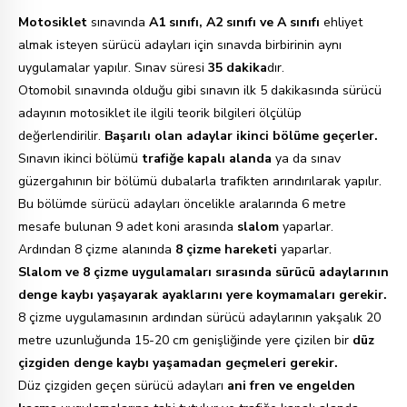
Motosiklet
sınavında
A1 sınıfı, A2 sınıfı ve A sınıfı
ehliyet
almak isteyen sürücü adayları için sınavda birbirinin aynı
uygulamalar yapılır. Sınav süresi
35 dakika
dır.
Otomobil sınavında olduğu gibi sınavın ilk 5 dakikasında sürücü
adayının motosiklet ile ilgili teorik bilgileri ölçülüp
değerlendirilir.
Başarılı olan adaylar ikinci bölüme geçerler.
Sınavın ikinci bölümü
trafiğe kapalı alanda
ya da sınav
güzergahının bir bölümü dubalarla trafikten arındırılarak yapılır.
Bu bölümde sürücü adayları öncelikle aralarında 6 metre
mesafe bulunan 9 adet koni arasında
slalom
yaparlar.
Ardından 8 çizme alanında
8 çizme hareketi
yaparlar.
Slalom ve 8 çizme uygulamaları sırasında sürücü adaylarının
denge kaybı yaşayarak ayaklarını yere koymamaları gerekir.
8 çizme uygulamasının ardından sürücü adaylarının yakşalık 20
metre uzunluğunda 15-20 cm genişliğinde yere çizilen bir
düz
çizgiden denge kaybı yaşamadan geçmeleri gerekir.
Düz çizgiden geçen sürücü adayları
ani fren ve engelden