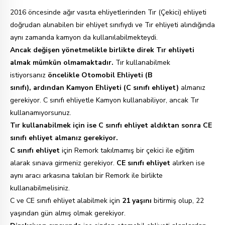
2016 öncesinde ağır vasıta ehliyetlerinden Tır (Çekici) ehliyeti
doğrudan alınabilen bir ehliyet sınıfıydı ve Tır ehliyeti alındığında
aynı zamanda kamyon da kullanılabilmekteydi.
Ancak değişen yönetmelikle birlikte direk Tır ehliyeti
almak mümkün olmamaktadır.
Tır kullanabilmek
istiyorsanız
öncelikle Otomobil Ehliyeti (B
sınıfı), ardından Kamyon Ehliyeti (C sınıfı ehliyet)
almanız
gerekiyor. C sınıfı ehliyetle Kamyon kullanabiliyor, ancak Tır
kullanamıyorsunuz.
Tır kullanabilmek için ise C sınıfı ehliyet aldıktan sonra CE
sınıfı ehliyet almanız gerekiyor.
C sınıfı ehliyet
için Remork takılmamış bir çekici ile eğitim
alarak sınava girmeniz gerekiyor.
CE sınıfı ehliyet
alırken ise
aynı aracı arkasına takılan bir Remork ile birlikte
kullanabilmelisiniz.
C ve CE sınıfı ehliyet alabilmek için
21 yaş
ını
bitirmiş olup, 22
yaşından gün almış olmak gerekiyor.