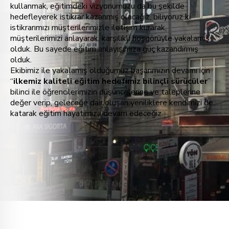
kullanmak, eğitimdeki vizyonumuzu da bu şekilde
hedefleyerek istikrar kazanmış olacağız, biliyoruz ki
istikrarımızı müşterilerimizle iletişim kurarak,
müşterilerimizi anlayarak, karşılıklı hoşgörüyle yakalamış
olduk. Bu sayede eğitim anlayışımıza güç kazandırmış
olduk.
Ekibimiz ile yakalamış olduğumuz başarımızın devamı için
“
ilkemiz kaliteli eğitim hedefimiz bilinçli sürücüler
”
bilinci ile öğrencilerimizin düşüncelerine ve taleplerine
değer verip, geleceğe dair oluşan yeniliklere kendimizi de
katarak eğitim hayatımıza devam edeceğiz.