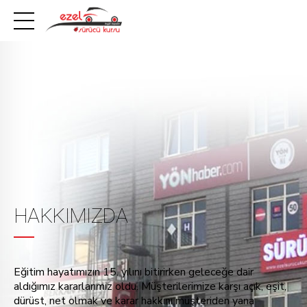
HAKKIMIZDA
Eğitim hayatımızın 15. yılını bitirirken geleceğe dair
aldığımız kararlarımız oldu. Müşterilerimize karşı açık, eşit,
dürüst, net olmak ve karar hakkını müşteriden yana